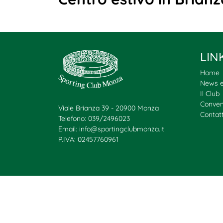
LIN
Home
News e
Il Club
Conven
Viale Brianza 39 - 20900 Monza
Contatt
Telefono: 039/2496023
Email:
info@sportingclubmonza.it
P.IVA: 02457760961