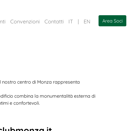
Area Soci
nti
Convenzioni
Contatti
IT
|
EN
 il nostro centro di Monza rappresenta
L\'edificio combina la monumentalità esterna di
timi e confortevoli.
gclubmonza.it