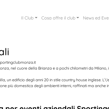
Il Club
Cosa offre il club
News ed Eve
ali
 Sportingclubmonza.it
Monza, nel cuore della Brianza e a pochi chilometri da Milano,
Villa, un edificio degli anni 20 in stile country house inglese. 
one più domestica degli ambienti interni, raffinati ma anche in
za per eventi aziendali Sportin