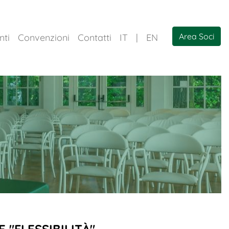
Area Soci
nti
Convenzioni
Contatti
IT
|
EN
 "FLESSIBILITÀ"